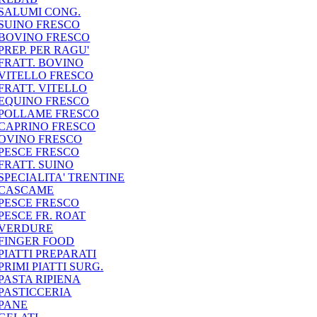
SALUMI CONG.
SUINO FRESCO
BOVINO FRESCO
PREP. PER RAGU'
FRATT. BOVINO
VITELLO FRESCO
FRATT. VITELLO
EQUINO FRESCO
POLLAME FRESCO
CAPRINO FRESCO
OVINO FRESCO
PESCE FRESCO
FRATT. SUINO
SPECIALITA' TRENTINE
CASCAME
PESCE FRESCO
PESCE FR. ROAT
VERDURE
FINGER FOOD
PIATTI PREPARATI
PRIMI PIATTI SURG.
PASTA RIPIENA
PASTICCERIA
PANE