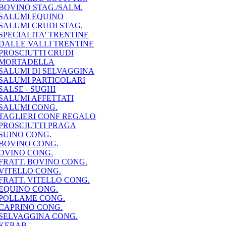
BOVINO STAG./SALM.
SALUMI EQUINO
SALUMI CRUDI STAG.
SPECIALITA' TRENTINE
DALLE VALLI TRENTINE
PROSCIUTTI CRUDI
MORTADELLA
SALUMI DI SELVAGGINA
SALUMI PARTICOLARI
SALSE - SUGHI
SALUMI AFFETTATI
SALUMI CONG.
TAGLIERI CONF REGALO
PROSCIUTTI PRAGA
SUINO CONG.
BOVINO CONG.
OVINO CONG.
FRATT. BOVINO CONG.
VITELLO CONG.
FRATT. VITELLO CONG.
EQUINO CONG.
POLLAME CONG.
CAPRINO CONG.
SELVAGGINA CONG.
KEBAB