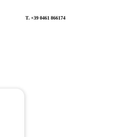
T. +39 0461 866174
info@segata.com