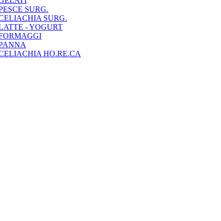
GELATI
PESCE SURG.
CELIACHIA SURG.
LATTE - YOGURT
FORMAGGI
PANNA
CELIACHIA HO.RE.CA