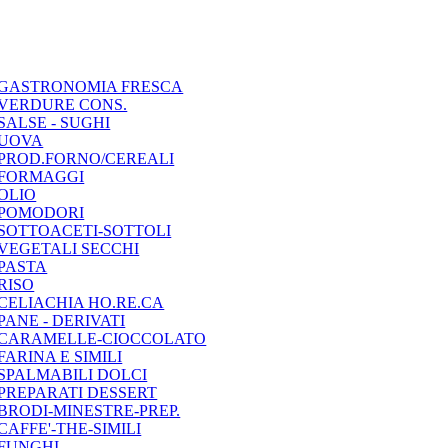
GASTRONOMIA FRESCA
VERDURE CONS.
SALSE - SUGHI
UOVA
PROD.FORNO/CEREALI
FORMAGGI
OLIO
POMODORI
SOTTOACETI-SOTTOLI
VEGETALI SECCHI
PASTA
RISO
CELIACHIA HO.RE.CA
PANE - DERIVATI
CARAMELLE-CIOCCOLATO
FARINA E SIMILI
SPALMABILI DOLCI
PREPARATI DESSERT
BRODI-MINESTRE-PREP.
CAFFE'-THE-SIMILI
FUNGHI