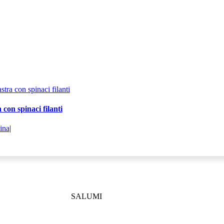
 con spinaci filanti
tina
|
SALUMI