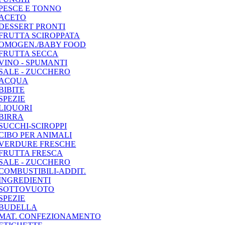
PESCE E TONNO
ACETO
DESSERT PRONTI
FRUTTA SCIROPPATA
OMOGEN./BABY FOOD
FRUTTA SECCA
VINO - SPUMANTI
SALE - ZUCCHERO
ACQUA
BIBITE
SPEZIE
LIQUORI
BIRRA
SUCCHI-SCIROPPI
CIBO PER ANIMALI
VERDURE FRESCHE
FRUTTA FRESCA
SALE - ZUCCHERO
COMBUSTIBILI-ADDIT.
INGREDIENTI
SOTTOVUOTO
SPEZIE
BUDELLA
MAT. CONFEZIONAMENTO