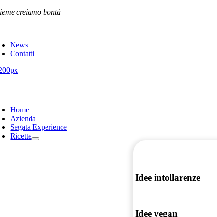
Salta
sieme creiamo bontà
al
contenuto
News
Contatti
oggle
avigation
Home
Azienda
Segata Experience
Ricette
Idee intollarenze
Idee vegan